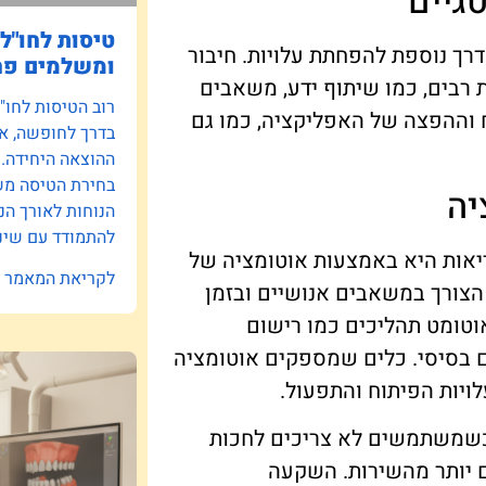
גיים
טיסות לחו"ל:
רך נוספת להפחתת עלויות. חיבור
ומשלמים פח
 רבים, כמו שיתוף ידע, משאבים
רוב הטיסות לחו"
ח וההפצה של האפליקציה, כמו גם
בדרך לחופשה, אב
ההוצאה היחידה.
בחירת הטיסה משפ
יה
הנוחות לאורך הנ
להתמודד עם שינו
יאות היא באמצעות אוטומציה של
לקריאת המאמר »
צורך במשאבים אנושיים ובזמן
אוטומט תהליכים כמו רישום
ם בסיסי. כלים שמספקים אוטומציה
ויות הפיתוח והתפעול.
 כשמשתמשים לא צריכים לחכות
ים יותר מהשירות. השקעה