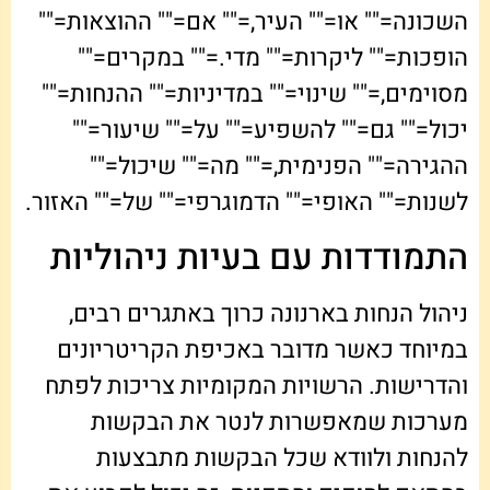
השכונה="" או="" העיר,="" אם="" ההוצאות=""
הופכות="" ליקרות="" מדי.="" במקרים=""
מסוימים,="" שינוי="" במדיניות="" ההנחות=""
יכול="" גם="" להשפיע="" על="" שיעור=""
ההגירה="" הפנימית,="" מה="" שיכול=""
לשנות="" האופי="" הדמוגרפי="" של="" האזור.
התמודדות עם בעיות ניהוליות
ניהול הנחות בארנונה כרוך באתגרים רבים,
במיוחד כאשר מדובר באכיפת הקריטריונים
והדרישות. הרשויות המקומיות צריכות לפתח
מערכות שמאפשרות לנטר את הבקשות
להנחות ולוודא שכל הבקשות מתבצעות