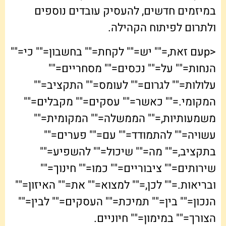
במיזמים חדשים, להעסיק עובדים נוספים
ולתרום לפיתוח הקהילה.
<pעם זאת,="" יש="" לקחת="" בחשבון="" כי=""
הנחות="" על="" נכסים="" מסחריים=""
עלולות="" לגרום="" לעומס="" התקציב=""
המקומי.="" כאשר="" עסקים="" מקבלים=""
משמעותיות,="" הממשלה="" המקומית=""
עשויה="" להתמודד="" עם="" פערים=""
בתקציב,="" מה="" שיכול="" להשפיע=""
שירותים="" ציבוריים="" כמו="" חינוך=""
ובריאות.="" לכן,="" למצוא="" את="" האיזון=""
הנכון="" בין="" תמיכת="" העסקים="" לבין=""
הצורך="" במימון="" חיוניים.