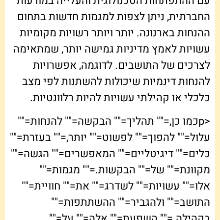
עם ההתפתחות הטכנולוגית והעלייה במודעות
החברתית, ניתן לצפות למגמות חדשות בתחום
ההנחות בארנונה. יותר ויותר רשויות מקומיות
עשויות לאמץ מדיניות גמישה יותר, שמתאימה
לצרכים של התושבים. לדוגמה, אפשרויות
להנחות דינמיות שיכולות להשתנות לפי מצב
כלכלי או קהילתי עשויות להיות רלוונטיות.
<pכמו כן,="" תהליך="" הבקשה="" להנחות=""
עלול="" להפוך="" לפשוט="" יותר,="" בעזרת=""
כלים="" דיגיטליים="" המאפשרים="" הגשה=""
מקוונת="" של="" הבקשות.="" מגמות=""
אלו="" עשויות="" לשדרג="" את="" חוויית=""
התושב="" ולהגביר="" ההשתתפות=""
בקהילה.="" השפעת="" אלה="" על=""