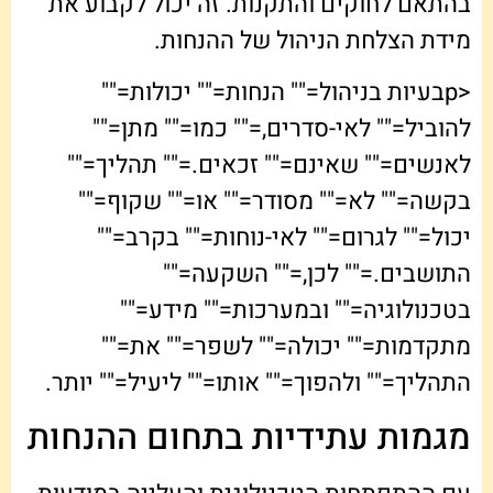
בהתאם לחוקים והתקנות. זה יכול לקבוע את
מידת הצלחת הניהול של ההנחות.
<pבעיות בניהול="" הנחות="" יכולות=""
להוביל="" לאי-סדרים,="" כמו="" מתן=""
לאנשים="" שאינם="" זכאים.="" תהליך=""
בקשה="" לא="" מסודר="" או="" שקוף=""
יכול="" לגרום="" לאי-נוחות="" בקרב=""
התושבים.="" לכן,="" השקעה=""
בטכנולוגיה="" ובמערכות="" מידע=""
מתקדמות="" יכולה="" לשפר="" את=""
התהליך="" ולהפוך="" אותו="" ליעיל="" יותר.
מגמות עתידיות בתחום ההנחות