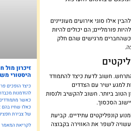
בין אילו סוגי אירועים מעוניינים
יות פורמליים; הם יכולים להיות
. כשהחברים מרגישים שהם חלק
ה.
ליקטים
זיכרון מול ח
היסטורי משפ
התרחש. חשוב לדעת כיצד להתמודד
ת למגע ישיר עם הצדדים
כיצד הופכים פרוי
 הטוב ביותר. חשוב להקשיב ולנסות
להזדמנות מכבדת
כאשר מתמודדים ע
ישוב הסכסוך.
כאלו שחיו בהם 
של צבירת חפצים 
מנוע קונפליקטים עתידיים. קביעת
ת, עשויה לשפר את האווירה בקבוצה
לקריאת המאמר »