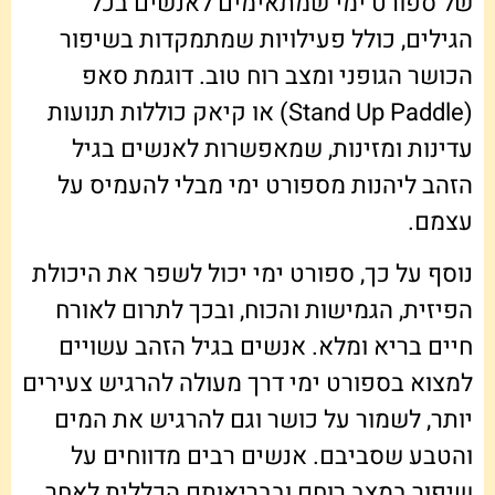
של ספורט ימי שמתאימים לאנשים בכל
הגילים, כולל פעילויות שמתמקדות בשיפור
הכושר הגופני ומצב רוח טוב. דוגמת סאפ
(Stand Up Paddle) או קיאק כוללות תנועות
עדינות ומזינות, שמאפשרות לאנשים בגיל
הזהב ליהנות מספורט ימי מבלי להעמיס על
עצמם.
נוסף על כך, ספורט ימי יכול לשפר את היכולת
הפיזית, הגמישות והכוח, ובכך לתרום לאורח
חיים בריא ומלא. אנשים בגיל הזהב עשויים
למצוא בספורט ימי דרך מעולה להרגיש צעירים
יותר, לשמור על כושר וגם להרגיש את המים
והטבע שסביבם. אנשים רבים מדווחים על
שיפור במצב רוחם ובבריאותם הכללית לאחר