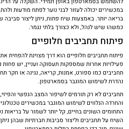
להשתמש בסמארטפון באופן תמידי. השקלה על הדינ
במכשירים יכולה לעזור לבני נוער לפתח מודעות ולהת
בריאה יותר. באמצעות שיח פתוח, ניתן ליצור סביבה 
כמשהו שיש לנהל, ולא כצורך בלתי נגמר.
פיתוח תחביבים חלופיים
פיתוח תחביבים חלופיים הוא דרך מצוינת להפחית את
פעילויות אחרות שמספקות תעסוקה ועניין, יש פחות 
תחביבים כמו ספורט, אמנות, קריאה, נגינה או חקר תח
נהדרת לשימוש המוגבר בסמארטפון.
תחביבים לא רק תורמים לשיפור המצב הנפשי והפיזי
והחרדה הנלווים לשימוש המוגבר במכשירים טכנולוגיים
התחומים השונים בחיים, קל יותר לשמור על בריאות נפ
השיח על תחביבים וליצור סביבות חברתיות שבהן ניתן 
שונים, תוך כדי הפחתת התלות בסמארטפון.