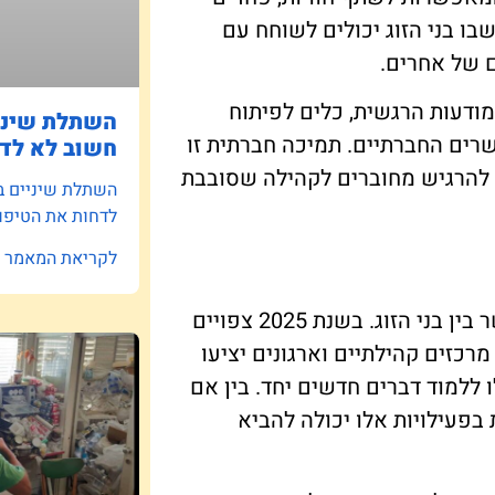
שבו בני הזוג יכולים לשוחח עם
 של אחרים.
ודעות הרגשית, כלים לפיתוח
השתלת שיניי
רים החברתיים. תמיכה חברתית זו
חשוב לא לדח
ם להרגיש מחוברים לקהילה שסובבת
השתלת שיניים ב
לדחות את הטיפו
לקריאת המאמר »
תחביבים משותפים מהווים דרך מצוינת לחזק את הקשר בין בני הזוג. בשנת 2025 צפויים
רכזים קהילתיים וארגונים יציעו
 ללמוד דברים חדשים יחד. בין אם
 בפעילויות אלו יכולה להביא