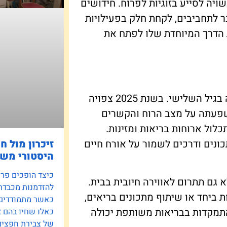
יה לסייע בזוגיות לפרוח. חידושים
ר לתחביבים, לקחת חלק בפעילויות
את הדרך המיוחדת שלו לפתח את
תזונה ובריאות מהוות חלק מרכזי בשימור זוגיות בריאה בגיל השלישי. בשנת 2025 צפויה
השפעתה על מצב הרוח והקשרים
לול ארוחות בריאות ומזינות.
זיכרון מול ח
כונים ודרכים לשמור על אורח חיים
היסטורי משפ
כיצד הופכים פרוי
גם תתרום לאווירה חיובית בבית.
להזדמנות מכבדת
ות ביחד או שיתוף מתכונים בריאים,
כאשר מתמודדים ע
התמקדות בבריאות משותפת יכולה
כאלו שחיו בהם 
של צבירת חפצים 