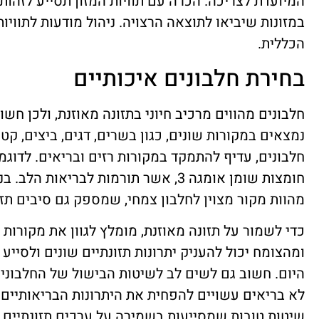
המיועדת לצריכה. הכרה עם תוויות המזון תסייע לזהות מ
במזונות שיביאו לתוצאה הרצויה. ניהול מודעות לתוויו
הכללית.
בחירת חלבונים איכותיים
חלבונים מהווים מרכיב חיוני בתזונה מאוזנת, ולכן חש
נמצאים במקורות שונים, כגון בשרים, דגים, ביצים, קטנ
חלבונים, עדיף להתמקד במקורות רזים ובריאים. לדוגמה
חומצות שומן אומגה 3, אשר תורמות לבריא
מהוות מקור מצוין לחלבון צמחי, שמספק גם סיבים תזו
כדי לשמור על תזונה מאוזנת, מומלץ לגוון את מקורות 
ומהצומח יכול להעניק יתרונות תזונתיים שונים ולסייע
היום. חשוב גם לשים לב לשיטות הבישול של החלבונים
לא בריאים עשויים להפחית את היתרונות הבריאותיים של
שיטות טובות שמסייעות בשמירה על ערכים תזונתיים.