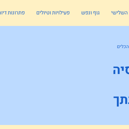
ל השלישי
גוף ונפש
פעילויות וטיולים
פתרונות דיור
הכלים
יה
תך