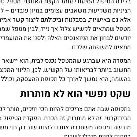
בליבת הטיפול הסיעודי עומד הקשר האנושי. מטפל טוב
רציניות משקיעות משאבים עצומים במיון עובדים – ל
אלא גם באישיות, בסבלנות וביכולתם ליצור קשר אמית
מטפל שמתאים לקשיש צלול אך נייד, לבין מטפל שמת
יודעים לבחון את הניואנסים האלה ולסנן את המועמד
מתאים למשפחה שלכם.
המטרה היא שברגע שהמטפל נכנס לבית, הוא יישאר שם
החשוב ביותר לבריאותו של הקשיש. לכן, הליווי המקצו
בהשמה; הוא נמשך לאורך כל תקופת ההעסקה, וכולל 
שקט נפשי הוא לא מותרות
בתקופה שבה אתם צריכים להיות הכי חזקים, מותר ל
הבירוקרטי. זה לא מותרות, זה הכרח. הפקדת הטיפול ב
מורשה ומנוסה משחררת אתכם להיות שוב רק בני משפ
במקום להיות מנהלי לשכות.