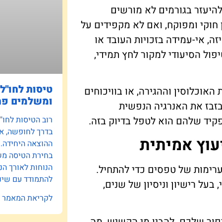
להיעזר בגורמים לא מורשים
 חוקי ומפוקח, ואם לא מקפידים על
ה, אי-עמידה בזכויות העובד או
ול הסיעודי למקור לחץ תמידי,
טיסות לחו"ל:
וכלוסין וההגירה, או בוויכוחים
ומשלמים פח
בזבז את האנרגיה הנפשית
יד שלהם הוא לטפל בדיוק בזה.
רוב הטיסות לחו"
בדרך לחופשה, אב
עוץ אמיתית
ההוצאה היחידה.
בחירת הטיסה משפ
הנוחות לאורך הנ
ערימות של טפסים כדי להתחיל.
להתמודד עם שינו
על רישיון וניסיון של שנים,
לקריאת המאמר »
פור שלכם. להבין מי הקשיש, מה