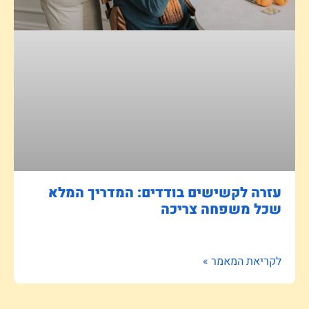
עזרה לקשישים בודדים: המדריך המלא
שכל משפחה צריכה
לקריאת המאמר »