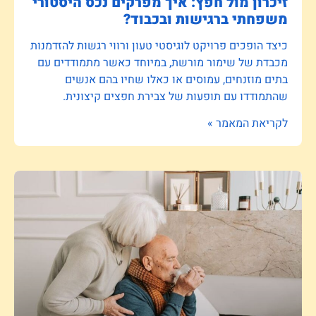
זיכרון מול חפץ: איך מפרקים נכס היסטורי
משפחתי ברגישות ובכבוד?
כיצד הופכים פרויקט לוגיסטי טעון ורווי רגשות להזדמנות
מכבדת של שימור מורשת, במיוחד כאשר מתמודדים עם
בתים מוזנחים, עמוסים או כאלו שחיו בהם אנשים
שהתמודדו עם תופעות של צבירת חפצים קיצונית.
לקריאת המאמר »