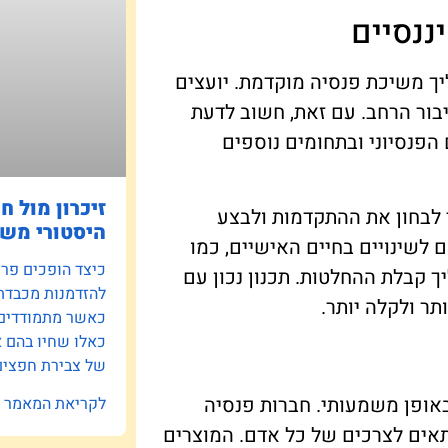
ננסיים
יך משיכת פנסיה מוקדמת. יועצים
יבור הרחב. עם זאת, חשוב לדעת
 הפנסיוני ובתחומים נוספים
זיכרון מול ח
י לבחון את ההתקדמות ולבצע
היסטורי משפ
לשינויים בחיים האישיים, כמו
כיצד הופכים פרוי
ך קבלת ההחלטות. תכנון נכון עם
להזדמנות מכבדת
ר ולקלה יותר.
כאשר מתמודדים ע
כאלו שחיו בהם 
של צבירת חפצים 
באופן משמעותי. חברות פנסיה
לקריאת המאמר »
אים לצרכים של כל אדם. המוצרים